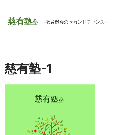
コ
-教育機会のセカンドチャンス-
ン
テ
ン
ツ
へ
慈有塾-1
ス
キ
ッ
プ