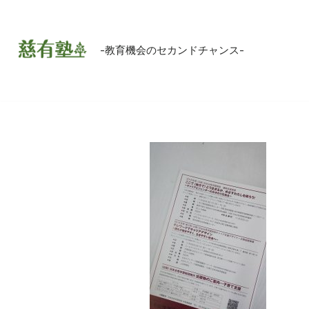
コ
-教育機会のセカンドチャンス-
ン
テ
ン
ツ
へ
ス
キ
ッ
プ