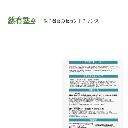
コ
-教育機会のセカンドチャンス-
ン
テ
ン
ツ
へ
ス
キ
ッ
プ