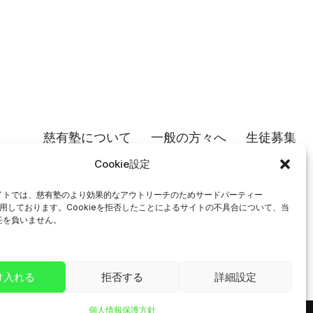
慈有塾について
一般の方々へ
生徒募集
個人情報保護方針
Cookie設定
（内部向け）遠隔授業のための各種TIPS
イトでは、慈有塾のより効果的なアウトリーチのためサードパーティー
を使用しております。Cookieを拒否したことによるサイトの不具合について、当
任を負いません。
け入れる
拒否する
詳細設定
個人情報保護方針