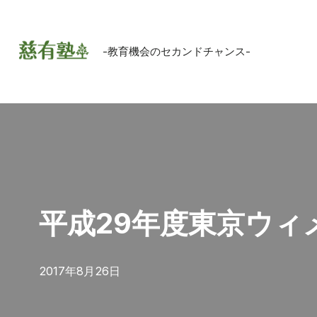
コ
-教育機会のセカンドチャンス-
ン
テ
ン
ツ
へ
ス
キ
ッ
平成29年度東京ウ
プ
2017年8月26日