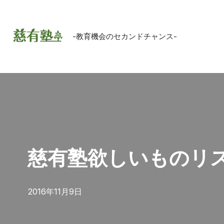
コ
-教育機会のセカンドチャンス-
ン
テ
ン
ツ
へ
ス
キ
ッ
慈有塾欲しいものリ
プ
2016年11月9日